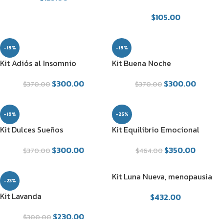
$
105.00
-19%
-19%
Kit Adiós al Insomnio
Kit Buena Noche
$
300.00
$
300.00
$
370.00
$
370.00
-19%
-25%
Kit Dulces Sueños
Kit Equilibrio Emocional
$
300.00
$
350.00
$
370.00
$
464.00
Kit Luna Nueva, menopausia
-23%
tranquila
Kit Lavanda
$
432.00
$
230.00
$
300.00