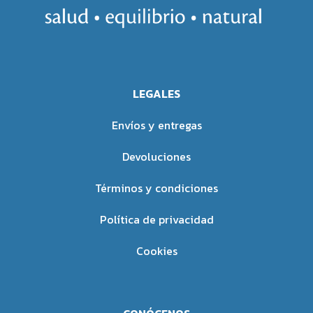
promueve una recuperación
profunda para un descanso de
más cómoda.
calidad.
Características Únicas
:
Combinación única de hierbas
con propiedades calmantes y
Gel de textura ligera y fresca, de
restauradoras.
fácil aplicación y rápida
Seguro y Eficaz
:
LEGALES
absorción.
Formulado para ser suave y
Formulado sin aditivos que
Envíos y entregas
seguro, evitando irritaciones
causen adicción.
adicionales.
Ideal para quienes buscan
Devoluciones
Compromiso con tu
alternativas naturales para
Bienestar
:
mejorar la calidad del sueño.
Términos y condiciones
Uso Recomendado
:
Ideal para un alivio instantáneo
y para uso regular en el
Tomar según las indicaciones
Política de privacidad
tratamiento de las hemorroides.
antes de dormir para maximizar
Adecuado para personas que
los beneficios.
Cookies
buscan una solución práctica y
Apto para uso regular sin
natural.
preocupaciones de
Uso Recomendado
:
dependencia.
Compromiso con la Salud