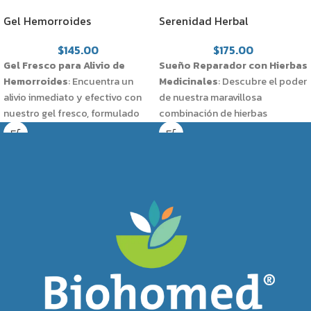
Gel Hemorroides
Serenidad Herbal
$
145.00
$
175.00
Gel Fresco para Alivio de
Sueño Reparador con Hierbas
Hemorroides
: Encuentra un
Medicinales
: Descubre el poder
alivio inmediato y efectivo con
de nuestra maravillosa
nuestro gel fresco, formulado
combinación de hierbas
específicamente para auxiliar en
medicinales, cuidadosamente
el manejo de las hemorroides.
seleccionadas para promover la
Este producto no solo alivia el
relajación y facilitar un sueño
dolor y la incomodidad, sino
profundo y reparador. Nuestra
que también ayuda a
fórmula natural es la clave para
desinflamar la zona afectada.
noches de descanso pleno sin
riesgo de adicción.
Beneficios
:
Beneficios
:
Proporciona alivio rápido del
dolor y la irritación causados
Ayuda a conciliar el sueño de
por las hemorroides.
manera natural.
Ayuda a reducir la inflamación y
Promueve una relajación