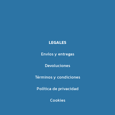
Padecimientos en los que es
Beneficios Múltiples
:
Auxiliar:
Favorece la toma de conciencia
Intolerancia y Actitud Crítica:
sobre conflictos internos y
Beech es beneficioso para
fortalece la sensibilidad
aquellos que padecen
consciente.
intolerancia hacia los demás y
Promueve atributos como la
tienden a juzgar de manera
LEGALES
tolerancia, fuerza de voluntad,
crítica.
intuición y serenidad.
Forma de Empleo:
Envíos y entregas
Mejora la capacidad de
aprendizaje, la generosidad, y la
Siga las indicaciones de
Devoluciones
conciencia del presente.
dosificación proporcionadas en
Fomenta la pureza, el orden, la
el envase del producto o las
Términos y condiciones
responsabilidad personal y la
recomendaciones de un
confianza en uno mismo.
profesional de la salud.
Política de privacidad
Estimula la esperanza,
adaptabilidad, amor y
Cookies
superación de la nostalgia.
Aumenta la energía, la
paciencia, la valentía y la luz