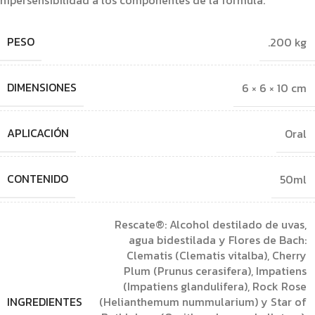
hipersensibilidad a los componentes de la fórmula.
PESO
.200 kg
DIMENSIONES
6 × 6 × 10 cm
APLICACIÓN
Oral
CONTENIDO
50ml
Rescate®: Alcohol destilado de uvas,
agua bidestilada y Flores de Bach:
Clematis (Clematis vitalba), Cherry
Plum (Prunus cerasifera), Impatiens
(Impatiens glandulifera), Rock Rose
INGREDIENTES
(Helianthemum nummularium) y Star of