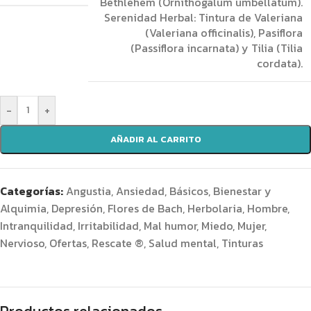
Bethlehem (Ornithogalum umbellatum).
Serenidad Herbal: Tintura de Valeriana
(Valeriana officinalis), Pasiflora
(Passiflora incarnata) y Tilia (Tilia
cordata).
-
+
AÑADIR AL CARRITO
Categorías:
Angustia
,
Ansiedad
,
Básicos
,
Bienestar y
Alquimia
,
Depresión
,
Flores de Bach
,
Herbolaria
,
Hombre
,
Intranquilidad
,
Irritabilidad
,
Mal humor
,
Miedo
,
Mujer
,
Nervioso
,
Ofertas
,
Rescate ®
,
Salud mental
,
Tinturas