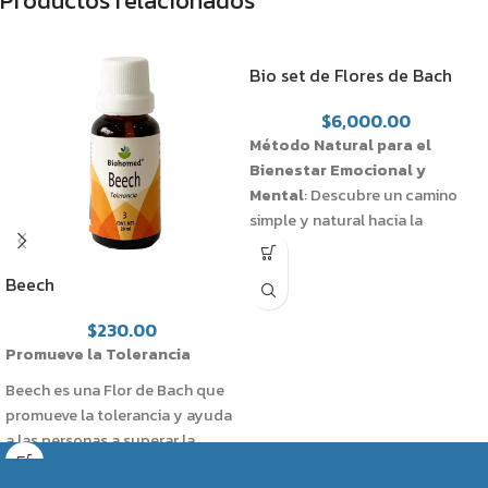
Productos relacionados
Bio set de Flores de Bach
$
6,000.00
Método Natural para el
Bienestar Emocional y
Mental
: Descubre un camino
simple y natural hacia la
sanación emocional y mental
con nuestro método. Este
Beech
enfoque suave y efectivo es un
auxiliar valioso en el tratamiento
$
230.00
de una amplia gama de
Promueve la Tolerancia
desórdenes de la personalidad,
Beech es una Flor de Bach que
promoviendo una variedad de
promueve la tolerancia y ayuda
beneficios emocionales y
a las personas a superar la
mentales específicos según la
intolerancia y la actitud crítica.
flor elegida.