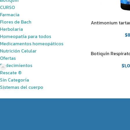
Botiquín
CURSO
Farmacia
Flores de Bach
Antimonium tarta
Herbolaria
$
Homeopatía para todos
Medicamentos homeopáticos
Nutrición Celular
Botiquín Respirat
Ofertas
Padecimientos
$
1,
Rescate ®
Sin Categoría
Sistemas del cuerpo