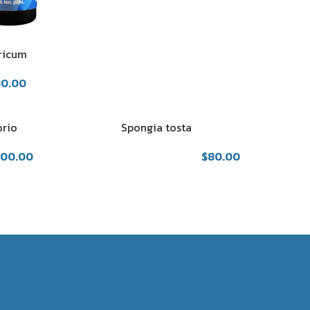
ricum
80.00
orio
Spongia tosta
000.00
$
80.00