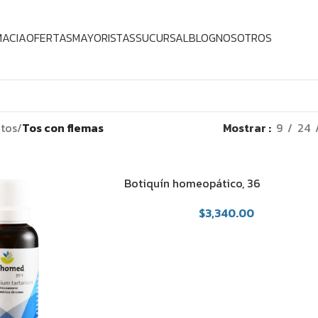
MACIA
OFERTAS
MAYORISTAS
SUCURSAL
BLOG
NOSOTROS
tos
/
Tos con flemas
Mostrar
9
24
Botiquín homeopático, 36
medicamentos
$
3,340.00