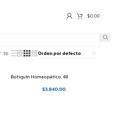
$
0.00
36
Botiquín Homeopático, 48
medicamentos
$
3,840.00