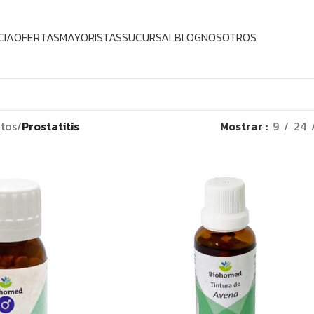
CIA
OFERTAS
MAYORISTAS
SUCURSAL
BLOG
NOSOTROS
tos
/
Prostatitis
Mostrar
9
24