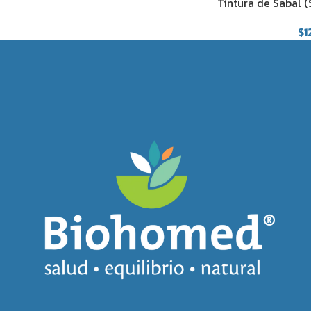
Tintura de Sabal (
$
1