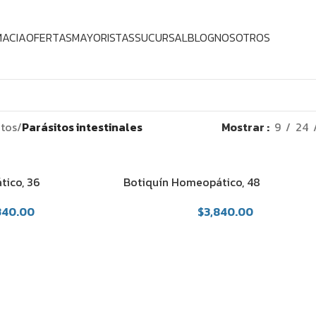
MACIA
OFERTAS
MAYORISTAS
SUCURSAL
BLOG
NOSOTROS
tos
/
Parásitos intestinales
Mostrar
9
24
tico, 36
Botiquín Homeopático, 48
medicamentos
340.00
$
3,840.00