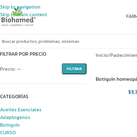
Skip to navigation
Skip to main content
FAR
FILTRAR POR PRECIO
Inicio
/
Padecimien
Precio:
—
FILTRAR
Botiquín homeopá
medicamentos
$
3,
CATEGORÍAS
Aceites Esenciales
Adaptogenos
Botiquín
CURSO