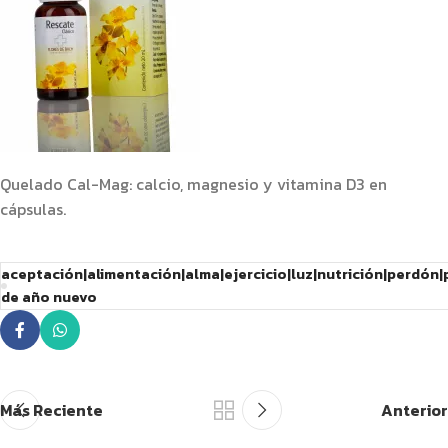
Quelado Cal-Mag: calcio, magnesio y vitamina D3 en
cápsulas.
aceptación|alimentación|alma|ejercicio|luz|nutrición|perdón
de año nuevo
Más Reciente
Anterior