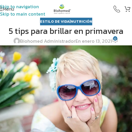
Skip to navigation
Menú
Skip to main content
ESTILO DE VIDA|NUTRICIÓN
5 tips para brillar en primavera
0
Biohomed Administrador
En enero 13, 2021
Salud
Salud
Salud