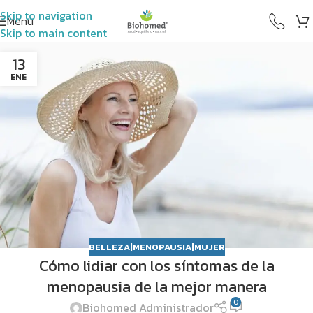
Skip to navigation
Menú
Skip to main content
13
ENE
Salud
BELLEZA|MENOPAUSIA|MUJER
Cómo lidiar con los síntomas de la
Salud
menopausia de la mejor manera
Salud
0
Biohomed Administrador