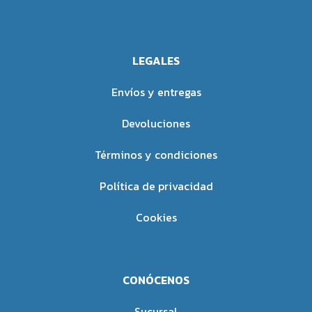
Regula el pH corporal.
heridas.
Combate y desaloja bacterias
Padecimientos en los que es
nocivas.
Auxiliar:
Protege los tejidos del tracto
LEGALES
Protege contra enfermedades
digestivo.
relacionadas con deficiencias de
Ayuda a prevenir el cáncer de
Envíos y entregas
vitamina C.
esófago, estómago, colon,
Refuerza el sistema
próstata, mamario y
Devoluciones
inmunológico, ayudando a
pancreático.
combatir infecciones.
Inhibe el crecimiento de
Términos y condiciones
Contribuye a la salud bucal al
bacterias como las coliformes,
mantener las encías y los
salmonella y candida.
Política de privacidad
dientes en condiciones óptimas.
Padecimientos en los que es
Protege la salud ocular y
Auxiliar:
Cookies
cardiovascular.
Problemas digestivos y
Ayuda en la regeneración de
gastrointestinales.
tejidos y huesos.
Prevención del cáncer en
Beneficios en la circulación
CONÓCENOS
órganos digestivos.
sanguínea.
Promoción de un microbioma
Favorece la curación de heridas.
Sucursal