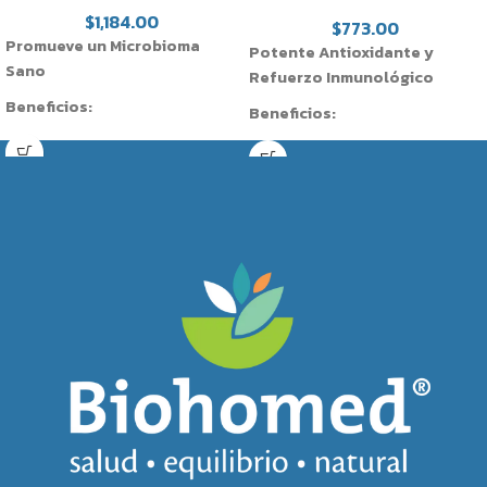
disolución controlada)
$
1,184.00
$
773.00
Promueve un Microbioma
Potente Antioxidante y
Sano
Refuerzo Inmunológico
Beneficios:
Beneficios:
Promueve un microbioma sano.
Actúa como un antioxidante
Cápsula prebiótica con 5
poderoso.
billones de microorganismos
Refuerza el sistema
vivos.
inmunológico.
Ayuda a la actividad intestinal.
Protege contra resfriados y
Reduce la inflamación y los
gripe.
gases.
Contribuye a la salud de los
Previene colitis y gastritis.
tejidos de las encías, los ojos,
Apoya una digestión y
los dientes, el corazón, los
absorción eficiente de
huesos y otros tejidos
nutrientes.
orgánicos.
Regula el estreñimiento.
Favorece el sistema vascular y la
Disminuye y previene las
circulación.
molestias de las úlceras.
Beneficios en la curación de