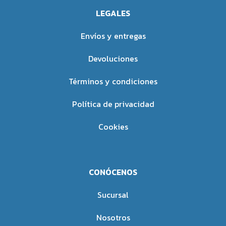
opción para quienes buscan
Molestias estomacales
LEGALES
mejorar su alimentación de
causadas por la falta de
manera sencilla y natural.
enzimas digestivas.
Envíos y entregas
Forma de Empleo:
Beneficios
Devoluciones
Se recomienda seguir las
Ayuda a mantener un tránsito
indicaciones de dosificación
intestinal saludable.
Términos y condiciones
proporcionadas en el envase del
Favorece el equilibrio de la
producto o las instrucciones de
microbiota intestinal al servir
Política de privacidad
un profesional de la salud.
como alimento para las
Características del
bacterias benéficas.
Cookies
Producto:
Contribuye a una mejor
digestión y al bienestar
100% naturales.
gastrointestinal.
Inocuos.
Promueve una mayor sensación
CONÓCENOS
Sin conservadores artificiales.
de saciedad, apoyando el
Sin químicos.
control del apetito dentro de
Sucursal
una alimentación equilibrada.
Ayuda a complementar la
Nosotros