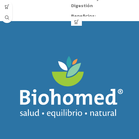
All Natural Fiber®
de NeoLife
Digestión
es un suplemento alimenticio en
Beneficios:
polvo elaborado con una
mezcla de fibras de origen
Optimiza la digestión.
natural que ayuda a
Ayuda a prevenir colitis, gastritis
complementar la ingesta diaria
e inflamación.
de fibra de forma práctica y
Auxiliar en caso de molestias
deliciosa. Cada porción aporta
8
estomacales debido a la falta
gramos de fibra
, favoreciendo
de enzimas.
el buen funcionamiento del
Proporciona alivio a los
sistema digestivo, promoviendo
malestares estomacales.
la salud intestinal y
No crea hábito.
contribuyendo a una sensación
Padecimientos en los que es
de saciedad que puede apoyar
Auxiliar:
un estilo de vida saludable.
Problemas digestivos
Su fórmula de origen vegetal se
relacionados con la mala
mezcla fácilmente con agua,
absorción de nutrientes.
jugos, licuados o alimentos,
Colitis y gastritis.
convirtiéndose en una excelente
Inflamación gastrointestinal.