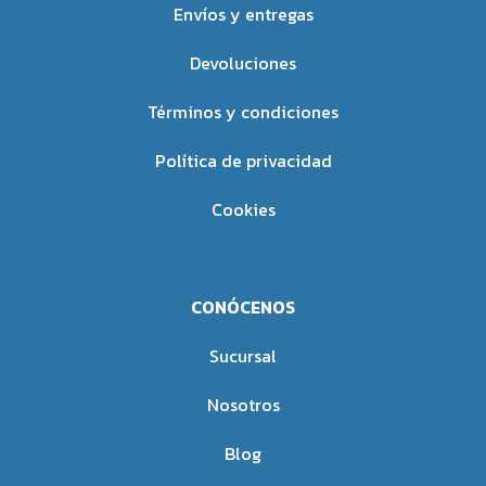
Forma de Empleo:
Beneficios Múltiples
:
Envíos y entregas
Siga las indicaciones de
Favorece la toma de conciencia
Devoluciones
dosificación proporcionadas en
sobre conflictos internos y
el envase del producto o las
fortalece la sensibilidad
Términos y condiciones
recomendaciones de un
consciente.
profesional de la salud.
Promueve atributos como la
Política de privacidad
tolerancia, fuerza de voluntad,
intuición y serenidad.
Cookies
Mejora la capacidad de
aprendizaje, la generosidad, y la
conciencia del presente.
Fomenta la pureza, el orden, la
CONÓCENOS
responsabilidad personal y la
confianza en uno mismo.
Sucursal
Estimula la esperanza,
adaptabilidad, amor y
Nosotros
superación de la nostalgia.
Aumenta la energía, la
Blog
paciencia, la valentía y la luz