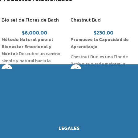
Bio set de Flores de Bach
Chestnut Bud
$
6,000.00
$
230.00
Método Natural para el
Promueve la Capacidad de
Bienestar Emocional y
Aprendizaje
Mental
: Descubre un camino
Chestnut Bud es una Flor de
simple y natural hacia la
Bach que puede mejorar la
sanación emocional y mental
capacidad de aprendizaje.
con nuestro método. Este
Padecimientos en los que es
enfoque suave y efectivo es un
Auxiliar:
auxiliar valioso en el tratamiento
de una amplia gama de
Incapacidad para Aprender de
desórdenes de la personalidad,
los Errores: Chestnut Bud es útil
promoviendo una variedad de
para personas que tienen
beneficios emocionales y
dificultad para aprender de sus
mentales específicos según la
errores y tienden a repetir los
LEGALES
flor elegida.
mismos patrones.